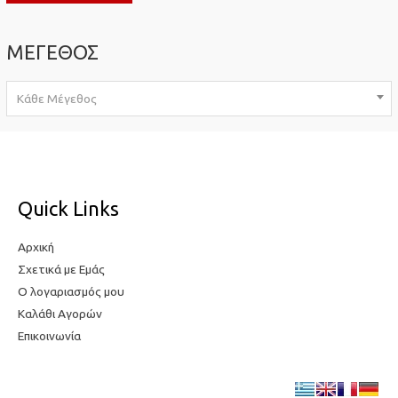
τ
ι
ι
μ
ΜΕΓΕΘΟΣ
μ
ή
ή
Κάθε Μέγεθος
Quick Links
Αρχική
Σχετικά με Εμάς
Ο λογαριασμός μου
Καλάθι Αγορών
Επικοινωνία