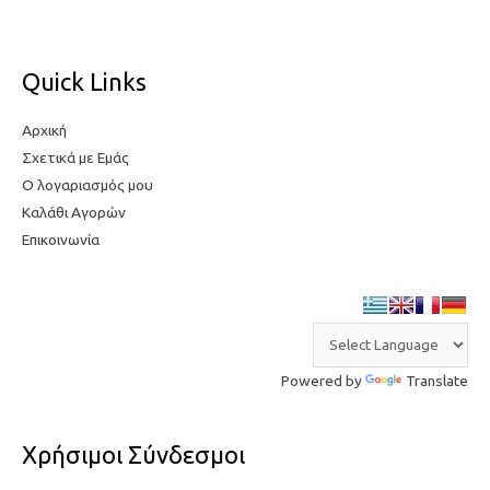
ι
μ
μ
ή
ή
Quick Links
Αρχική
Σχετικά με Εμάς
Ο λογαριασμός μου
Καλάθι Αγορών
Επικοινωνία
Powered by
Translate
Χρήσιμοι Σύνδεσμοι