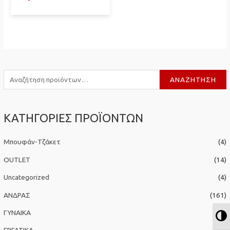
Α
ΑΝΑΖΉΤΗΣΗ
ν
α
ΚΑΤΗΓΟΡΙΕΣ ΠΡΟΪΟΝΤΩΝ
ζ
ή
Μπουφάν-Τζάκετ
(4)
τ
η
OUTLET
(14)
σ
Uncategorized
(4)
η
ΑΝΔΡΑΣ
(161)
γ
ΓΥΝΑΙΚΑ
(50)
Ε
ι
α