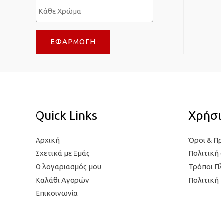
ι
σ
σ
τ
τ
η
ΕΦΑΡΜΟΓΉ
η
τ
τ
ι
ι
μ
μ
ή
ή
Quick Links
Χρήσι
Αρχική
Όροι & Π
Σχετικά με Εμάς
Πολιτική
Ο λογαριασμός μου
Τρόποι 
Καλάθι Αγορών
Πολιτική
Επικοινωνία