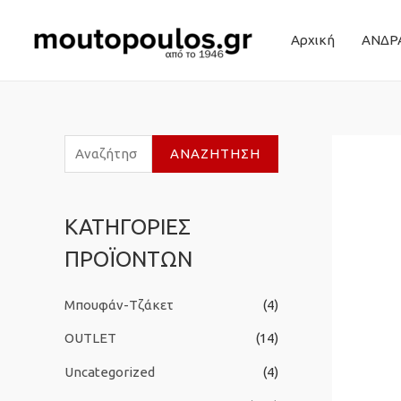
Αρχική
ΑΝΔΡ
Α
ΑΝΑΖΉΤΗΣΗ
ν
α
ΚΑΤΗΓΟΡΙΕΣ
ζ
ΠΡΟΪΟΝΤΩΝ
ή
τ
Μπουφάν-Τζάκετ
(4)
η
σ
OUTLET
(14)
η
Uncategorized
(4)
γ