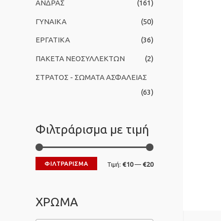
ΑΝΔΡΑΣ
(161)
ι
ΓΥΝΑΙΚΑ
(50)
α
:
ΕΡΓΑΤΙΚΑ
(36)
ΠΑΚΕΤΑ ΝΕΟΣΥΛΛΕΚΤΩΝ
(2)
ΣΤΡΑΤΟΣ - ΣΩΜΑΤΑ ΑΣΦΑΛΕΙΑΣ
(63)
Φιλτράρισμα με τιμή
ΦΙΛΤΡΆΡΙΣΜΑ
Ε
Μ
Τιμή:
€10
—
€20
λ
έ
ά
γ
ΧΡΩΜΑ
χ
ι