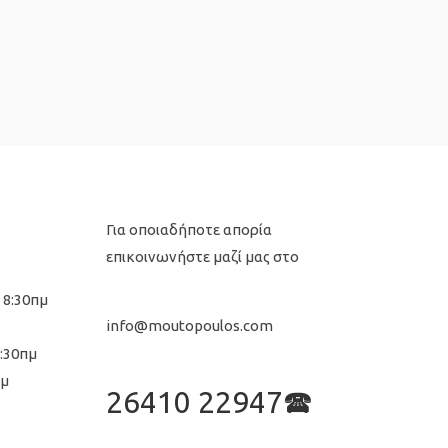
Για οποιαδήποτε απορία
επικοινωνήστε μαζί μας στο
 8:30πμ
info@moutopoulos.com
8:30πμ
μμ
26410 22947🕿