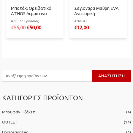
Μποτάκι Ορειβατικό
Σαγιονάρα Μαύρη EVA
ΑTHOS Δερμάτινο
Ανατομική
Άρβυλα Εργασίας
ΑΝΔΡΑΣ
Original
Η
€
55,00
€
50,00
€
12,00
price
τρέχουσα
was:
τιμή
€55,00.
είναι:
€50,00.
Α
ΑΝΑΖΉΤΗΣΗ
ν
α
ΚΑΤΗΓΟΡΙΕΣ ΠΡΟΪΟΝΤΩΝ
ζ
ή
Μπουφάν-Τζάκετ
(4)
τ
η
OUTLET
(14)
σ
Uncategorized
(4)