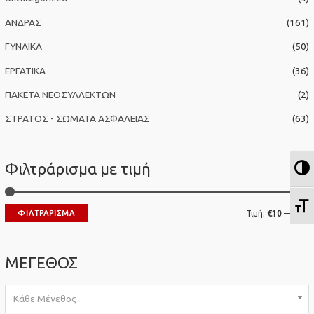
η
ΑΝΔΡΑΣ
(161)
γ
ΓΥΝΑΙΚΑ
(50)
ι
α
ΕΡΓΑΤΙΚΑ
(36)
:
ΠΑΚΕΤΑ ΝΕΟΣΥΛΛΕΚΤΩΝ
(2)
ΣΤΡΑΤΟΣ - ΣΩΜΑΤΑ ΑΣΦΑΛΕΙΑΣ
(63)
Φιλτράρισμα με τιμή
Ε
Ε
Ε
ΦΙΛΤΡΆΡΙΣΜΑ
Τιμή:
€10
—
€50
λ
έ
ά
γ
ΜΕΓΕΘΟΣ
χ
ι
ι
σ
Κάθε Μέγεθος
σ
τ