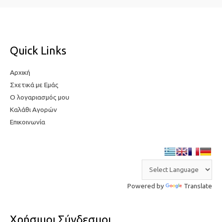
τ
η
η
τ
τ
ι
Quick Links
ι
μ
μ
ή
Αρχική
ή
Σχετικά με Εμάς
Ο λογαριασμός μου
Καλάθι Αγορών
Επικοινωνία
Powered by
Translate
Χρήσιμοι Σύνδεσμοι