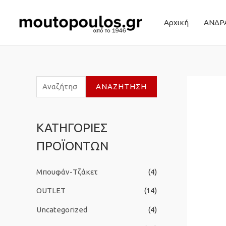
Αρχική
ΑΝΔΡ
Α
ΑΝΑΖΉΤΗΣΗ
ν
α
ΚΑΤΗΓΟΡΙΕΣ
ζ
ΠΡΟΪΟΝΤΩΝ
ή
τ
Μπουφάν-Τζάκετ
(4)
η
σ
OUTLET
(14)
η
Uncategorized
(4)
γ