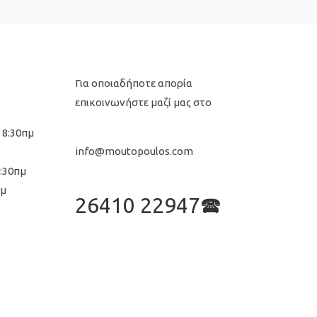
Για οποιαδήποτε απορία
επικοινωνήστε μαζί μας στο
 8:30πμ
info@moutopoulos.com
8:30πμ
μμ
26410 22947🕿