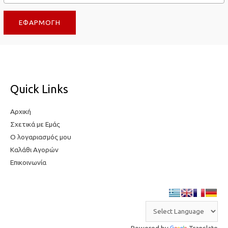
τ
η
ΕΦΑΡΜΟΓΉ
η
τ
τ
ι
ι
μ
μ
ή
ή
Quick Links
Αρχική
Σχετικά με Εμάς
Ο λογαριασμός μου
Καλάθι Αγορών
Επικοινωνία
Powered by
Translate