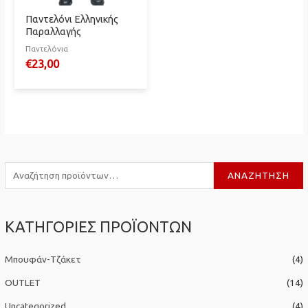
Παντελόνι Ελληνικής
Παραλλαγής
Παντελόνια
€
23,00
Α
ΑΝΑΖΉΤΗΣΗ
ν
α
ΚΑΤΗΓΟΡΙΕΣ ΠΡΟΪΟΝΤΩΝ
ζ
ή
Μπουφάν-Τζάκετ
(4)
τ
η
OUTLET
(14)
σ
Uncategorized
(4)