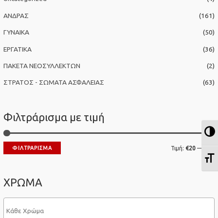
η
ΑΝΔΡΑΣ
(161)
γ
ΓΥΝΑΙΚΑ
(50)
ι
α
ΕΡΓΑΤΙΚΑ
(36)
:
ΠΑΚΕΤΑ ΝΕΟΣΥΛΛΕΚΤΩΝ
(2)
ΣΤΡΑΤΟΣ - ΣΩΜΑΤΑ ΑΣΦΑΛΕΙΑΣ
(63)
Φιλτράρισμα με τιμή
Ε
Ε
ΦΙΛΤΡΆΡΙΣΜΑ
Τιμή:
€20
—
€30
Ε
λ
έ
ά
γ
ΧΡΩΜΑ
χ
ι
ι
σ
σ
τ