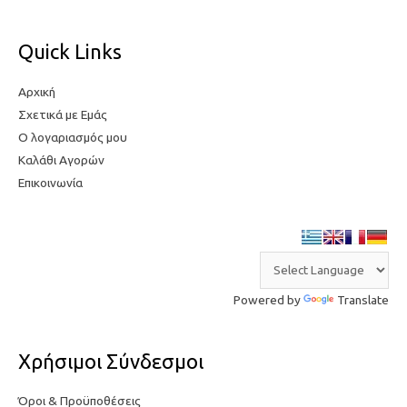
μ
ή
ή
Quick Links
Αρχική
Σχετικά με Εμάς
Ο λογαριασμός μου
Καλάθι Αγορών
Επικοινωνία
Powered by
Translate
Χρήσιμοι Σύνδεσμοι
Όροι & Προϋποθέσεις