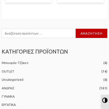
Α
ΑΝΑΖΉΤΗΣΗ
ν
α
ΚΑΤΗΓΟΡΙΕΣ ΠΡΟΪΟΝΤΩΝ
ζ
ή
Μπουφάν-Τζάκετ
(4)
τ
η
OUTLET
(14)
σ
Uncategorized
(4)
η
ΑΝΔΡΑΣ
(161)
γ
ΓΥΝΑΙΚΑ
(50)
ι
Ε
α
ΕΡΓΑΤΙΚΑ
(36)