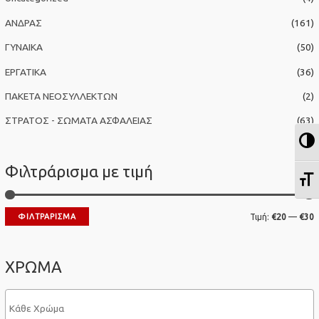
η
ΑΝΔΡΑΣ
(161)
γ
ΓΥΝΑΙΚΑ
(50)
ι
α
ΕΡΓΑΤΙΚΑ
(36)
:
ΠΑΚΕΤΑ ΝΕΟΣΥΛΛΕΚΤΩΝ
(2)
ΣΤΡΑΤΟΣ - ΣΩΜΑΤΑ ΑΣΦΑΛΕΙΑΣ
(63)
Ε
Φιλτράρισμα με τιμή
Ε
Ε
ΦΙΛΤΡΆΡΙΣΜΑ
Τιμή:
€20
—
€30
λ
έ
ά
γ
ΧΡΩΜΑ
χ
ι
ι
σ
σ
τ