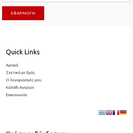
τ
η
ΕΦΑΡΜΟΓΉ
η
τ
τ
ι
ι
μ
μ
ή
ή
Quick Links
Αρχική
Σχετικά με Εμάς
Ο λογαριασμός μου
Καλάθι Αγορών
Επικοινωνία