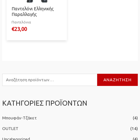
Παντελόνι Ελληνικής
Παραλλαγής
Παντελόνια
€
23,00
Α
ΑΝΑΖΉΤΗΣΗ
ν
α
ΚΑΤΗΓΟΡΙΕΣ ΠΡΟΪΟΝΤΩΝ
ζ
ή
Μπουφάν-Τζάκετ
(4)
τ
η
OUTLET
(14)
σ
Uncategorized
(4)