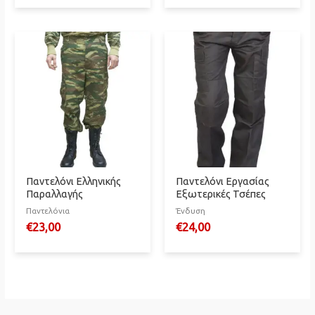
was:
τιμή
€189,00.
είναι:
€139,00.
Παντελόνι Ελληνικής
Παντελόνι Εργασίας
Παραλλαγής
Εξωτερικές Τσέπες
Παντελόνια
Ένδυση
€
23,00
€
24,00