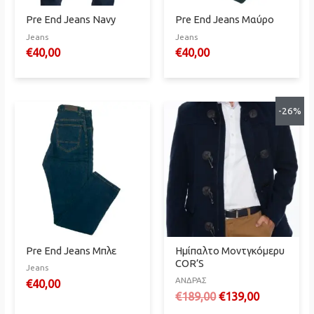
Pre End Jeans Navy
Pre End Jeans Μαύρο
Jeans
Jeans
€
40,00
€
40,00
-26%
Pre End Jeans Μπλε
Ημίπαλτο Μοντγκόμερυ
COR’S
Jeans
ΑΝΔΡΑΣ
€
40,00
Original
Η
€
189,00
€
139,00
price
τρέχουσα