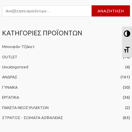
Α
ΑΝΑΖΉΤΗΣΗ
ν
α
ΚΑΤΗΓΟΡΙΕΣ ΠΡΟΪΟΝΤΩΝ
ζ
Ε
ή
Μπουφάν-Τζάκετ
(4)
Ε
τ
η
OUTLET
(14)
σ
Uncategorized
(4)
η
ΑΝΔΡΑΣ
(161)
γ
ΓΥΝΑΙΚΑ
(50)
ι
α
ΕΡΓΑΤΙΚΑ
(36)
:
ΠΑΚΕΤΑ ΝΕΟΣΥΛΛΕΚΤΩΝ
(2)
ΣΤΡΑΤΟΣ - ΣΩΜΑΤΑ ΑΣΦΑΛΕΙΑΣ
(63)