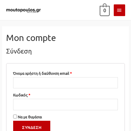
ΚΎΡΙ
0
ΜΕΝ
Mon compte
Σύνδεση
Απαιτείται
Όνομα χρήστη ή διεύθυνση email
*
Απαιτείται
Κωδικός
*
Να με θυμάσαι
ΣΎΝΔΕΣΗ