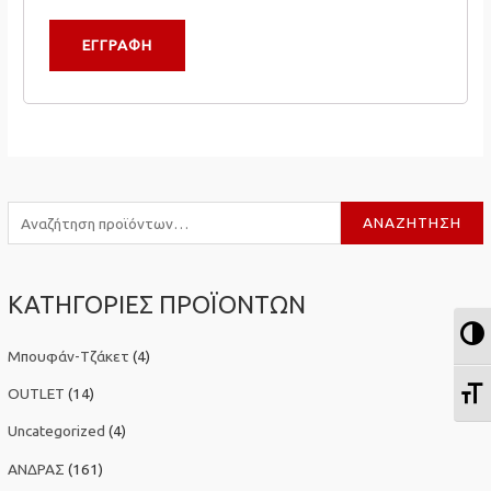
ΕΓΓΡΑΦΉ
Α
ΑΝΑΖΉΤΗΣΗ
ν
α
ΚΑΤΗΓΟΡΙΕΣ ΠΡΟΪΟΝΤΩΝ
ζ
Ε
ή
Μπουφάν-Τζάκετ
(4)
τ
Ε
η
OUTLET
(14)
σ
Uncategorized
(4)
η
ΑΝΔΡΑΣ
(161)
γ