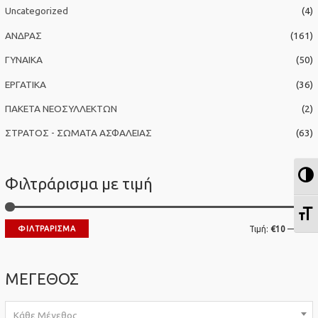
σ
Uncategorized
(4)
η
ΑΝΔΡΑΣ
(161)
γ
ΓΥΝΑΙΚΑ
(50)
ι
α
ΕΡΓΑΤΙΚΑ
(36)
:
ΠΑΚΕΤΑ ΝΕΟΣΥΛΛΕΚΤΩΝ
(2)
ΣΤΡΑΤΟΣ - ΣΩΜΑΤΑ ΑΣΦΑΛΕΙΑΣ
(63)
Ε
Φιλτράρισμα με τιμή
Ε
Ε
ΦΙΛΤΡΆΡΙΣΜΑ
Τιμή:
€10
—
€20
λ
έ
ά
γ
ΜΕΓΕΘΟΣ
χ
ι
ι
σ
Κάθε Μέγεθος