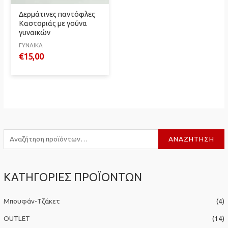
Δερμάτινες παντόφλες
Καστοριάς με γούνα
γυναικών
ΓΥΝΑΙΚΑ
€
15,00
Α
ΑΝΑΖΉΤΗΣΗ
ν
α
ΚΑΤΗΓΟΡΙΕΣ ΠΡΟΪΟΝΤΩΝ
ζ
ή
Μπουφάν-Τζάκετ
(4)
τ
η
OUTLET
(14)