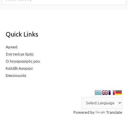
σ
τ
τ
η
η
τ
τ
ι
Quick Links
ι
μ
μ
ή
Αρχική
ή
Σχετικά με Εμάς
Ο λογαριασμός μου
Καλάθι Αγορών
Επικοινωνία
Powered by
Translate